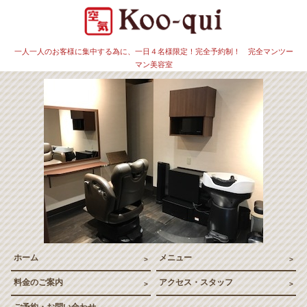
恵比寿
一人一人のお客様に集中する為に、一日４名様限定！完全予約制！ 完全マンツー
マン美容室
ホーム
メニュー
料金のご案内
アクセス・スタッフ